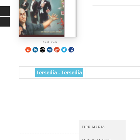
A
I
BAGIKAN:
Tersedia - Tersedia
-
TIPE MEDIA