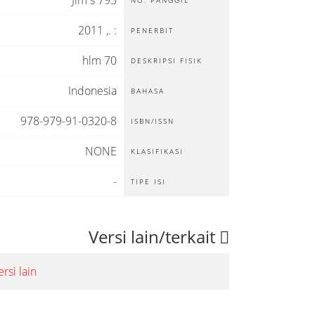
793 Jim s
NO. PANGGIL
2011
.,
:
PENERBIT
70 hlm
DESKRIPSI FISIK
Indonesia
BAHASA
978-979-91-0320-8
ISBN/ISSN
NONE
KLASIFIKASI
-
TIPE ISI
Versi lain/terkait
rsi lain