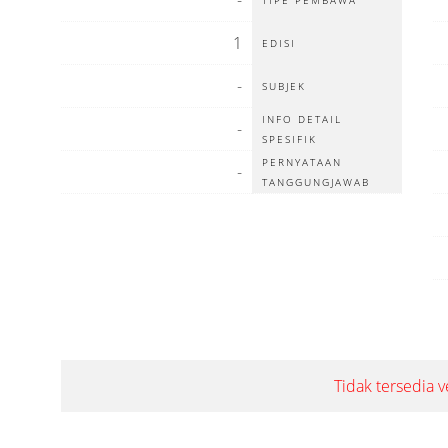
-
TIPE PEMBAWA
1
EDISI
-
SUBJEK
INFO DETAIL
-
SPESIFIK
PERNYATAAN
-
TANGGUNGJAWAB
Tidak tersedia ve