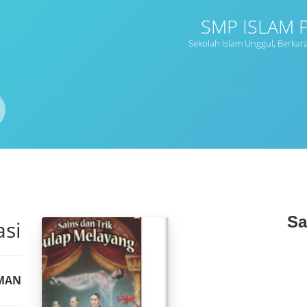
SMP ISLAM 
Sekolah Islam Unggul, Berkar
Sa
asi
UMAN