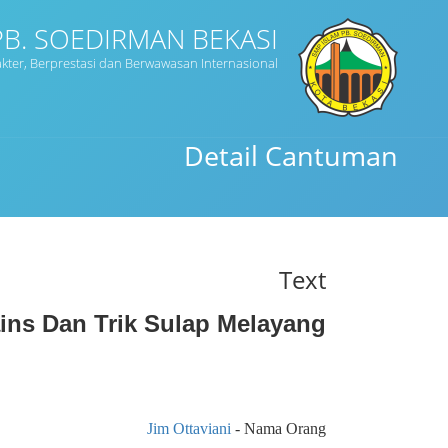
PB. SOEDIRMAN BEKASI
akter, Berprestasi dan Berwawasan Internasional
Detail Cantuman
Text
ins Dan Trik Sulap Melayang
Jim Ottaviani
- Nama Orang